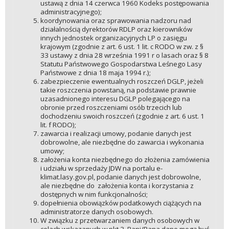
ustawą z dnia 14 czerwca 1960 Kodeks postępowania
administracyjnego);
koordynowania oraz sprawowania nadzoru nad
działalnością dyrektorów RDLP oraz kierowników
innych jednostek organizacyjnych LP o zasięgu
krajowym (zgodnie z art. 6 ust. 1 lit. c RODO w zw. z §
33 ustawy z dnia 28 września 1991 r o lasach oraz § 8
Statutu Państwowego Gospodarstwa Leśnego Lasy
Państwowe z dnia 18 maja 1994 r.);
zabezpieczenie ewentualnych roszczeń DGLP, jeżeli
takie roszczenia powstaną, na podstawie prawnie
uzasadnionego interesu DGLP polegającego na
obronie przed roszczeniami osób trzecich lub
dochodzeniu swoich roszczeń (zgodnie z art. 6 ust. 1
lit. f RODO);
zawarcia i realizacji umowy, podanie danych jest
dobrowolne, ale niezbędne do zawarcia i wykonania
umowy;
założenia konta niezbędnego do złożenia zamówienia
i udziału w sprzedaży JDW na portalu e-
klimat.lasy.gov.pl, podanie danych jest dobrowolne,
ale niezbędne do założenia konta i korzystania z
dostępnych w nim funkcjonalności;
dopełnienia obowiązków podatkowych ciążących na
administratorze danych osobowych.
W związku z przetwarzaniem danych osobowych w
celach wskazanych w pkt 3, Pani/Pana dane mogą być