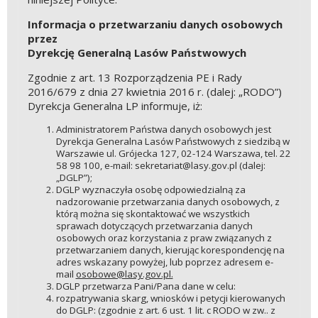
Informacja o przetwarzaniu danych osobowych
przez
Dyrekcję Generalną Lasów Państwowych
Zgodnie z art. 13 Rozporządzenia PE i Rady
2016/679 z dnia 27 kwietnia 2016 r. (dalej: „RODO”)
Dyrekcja Generalna LP informuje, iż:
Administratorem Państwa danych osobowych jest
Dyrekcja Generalna Lasów Państwowych z siedzibą w
Warszawie ul. Grójecka 127, 02-124 Warszawa, tel. 22
58 98 100, e-mail: sekretariat@lasy.gov.pl (dalej:
„DGLP”);
DGLP wyznaczyła osobę odpowiedzialną za
nadzorowanie przetwarzania danych osobowych, z
którą można się skontaktować we wszystkich
sprawach dotyczących przetwarzania danych
osobowych oraz korzystania z praw związanych z
przetwarzaniem danych, kierując korespondencję na
adres wskazany powyżej, lub poprzez adresem e-
mail
osobowe@lasy.gov.pl.
DGLP przetwarza Pani/Pana dane w celu:
rozpatrywania skarg, wniosków i petycji kierowanych
do DGLP: (zgodnie z art. 6 ust. 1 lit. c RODO w zw.. z