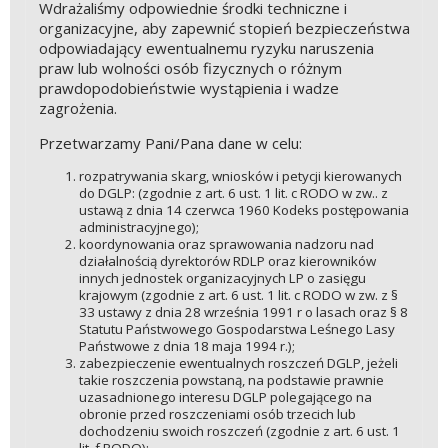
Wdrażaliśmy odpowiednie środki techniczne i
organizacyjne, aby zapewnić stopień bezpieczeństwa
odpowiadający ewentualnemu ryzyku naruszenia
praw lub wolności osób fizycznych o różnym
prawdopodobieństwie wystąpienia i wadze
zagrożenia.
Przetwarzamy Pani/Pana dane w celu:
rozpatrywania skarg, wniosków i petycji kierowanych
do DGLP: (zgodnie z art. 6 ust. 1 lit. c RODO w zw.. z
ustawą z dnia 14 czerwca 1960 Kodeks postępowania
administracyjnego);
koordynowania oraz sprawowania nadzoru nad
działalnością dyrektorów RDLP oraz kierowników
innych jednostek organizacyjnych LP o zasięgu
krajowym (zgodnie z art. 6 ust. 1 lit. c RODO w zw. z §
33 ustawy z dnia 28 września 1991 r o lasach oraz § 8
Statutu Państwowego Gospodarstwa Leśnego Lasy
Państwowe z dnia 18 maja 1994 r.);
zabezpieczenie ewentualnych roszczeń DGLP, jeżeli
takie roszczenia powstaną, na podstawie prawnie
uzasadnionego interesu DGLP polegającego na
obronie przed roszczeniami osób trzecich lub
dochodzeniu swoich roszczeń (zgodnie z art. 6 ust. 1
lit. f RODO);