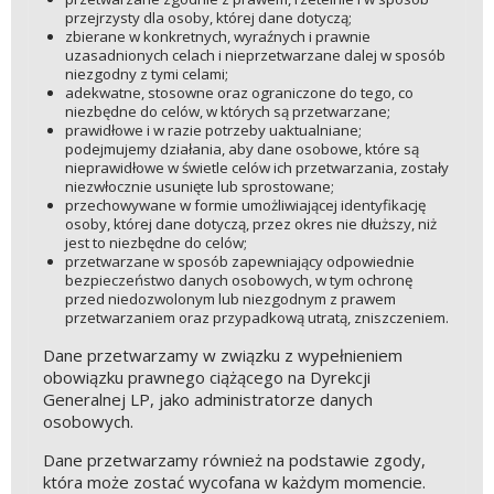
przejrzysty dla osoby, której dane dotyczą;
zbierane w konkretnych, wyraźnych i prawnie
uzasadnionych celach i nieprzetwarzane dalej w sposób
niezgodny z tymi celami;
adekwatne, stosowne oraz ograniczone do tego, co
niezbędne do celów, w których są przetwarzane;
prawidłowe i w razie potrzeby uaktualniane;
podejmujemy działania, aby dane osobowe, które są
nieprawidłowe w świetle celów ich przetwarzania, zostały
niezwłocznie usunięte lub sprostowane;
przechowywane w formie umożliwiającej identyfikację
osoby, której dane dotyczą, przez okres nie dłuższy, niż
jest to niezbędne do celów;
przetwarzane w sposób zapewniający odpowiednie
bezpieczeństwo danych osobowych, w tym ochronę
przed niedozwolonym lub niezgodnym z prawem
przetwarzaniem oraz przypadkową utratą, zniszczeniem.
Dane przetwarzamy w związku z wypełnieniem
obowiązku prawnego ciążącego na Dyrekcji
Generalnej LP, jako administratorze danych
osobowych.
Dane przetwarzamy również na podstawie zgody,
która może zostać wycofana w każdym momencie.