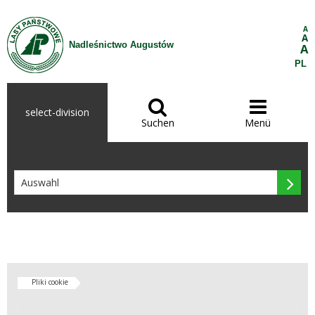
Zum Inhalt wechseln
A
A
Nadleśnictwo Augustów
A
PL


select-division
Suchen
Menü

Pliki cookie